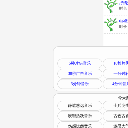
抒情
时长
电视
时长
5秒片头音乐
10秒片
30秒广告音乐
一分钟
3分钟音乐
4分钟音
今天
静谧悠远音乐
士兵突
诙谐活跃音乐
古色古
伤感忧怨音乐
激昂大