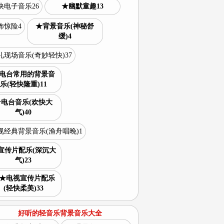
快电子音乐26
★幽默童趣13
怖惊险4
★背景音乐(神秘舒
缓)4
礼现场音乐(奇妙轻快)37
电台常用的背景音
乐(轻快隆重)11
★电台音乐(欢快大
气)40
视经典背景音乐(渔舟唱晚)1
宣传片配乐(深沉大
气)23
★电视宣传片配乐
(轻快柔美)33
好听的轻音乐背景音乐大全