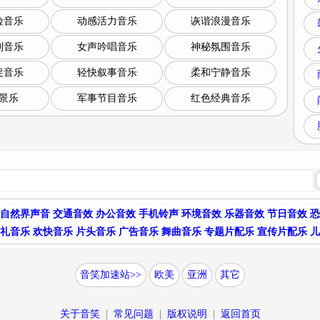
险音乐
动感活力音乐
诙谐浪漫音乐
制音乐
女声吟唱音乐
神秘氛围音乐
促音乐
轻快叙事音乐
柔和宁静音乐
景乐
军事节目音乐
红色经典音乐
自然界声音
交通音效
办公音效
手机铃声
环境音效
乐器音效
节日音效
恐
礼音乐
欢快音乐
片头音乐
广告音乐
舞曲音乐
专题片配乐
宣传片配乐
儿
音笑加速站>>
欧美
亚洲
其它
关于音笑
|
常见问题
|
版权说明
|
返回首页