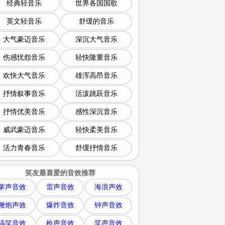
经典轻音乐
世界各国国歌
英文轻音乐
舒缓的音乐
大气豪迈音乐
深沉大气音乐
伤感忧怨音乐
轻快隆重音乐
欢快大气音乐
雄浑高昂音乐
抒情叙事音乐
活泼跳跃音乐
抒情优美音乐
感性深沉音乐
威武豪迈音乐
轻快柔美音乐
活力青春音乐
舒缓抒情音乐
笑友最喜爱的音效推荐
掌声音效
雷声音效
海浪声效
鞭炮声效
爆炸音效
钟声音效
搞笑音效
枪声音效
笑声音效