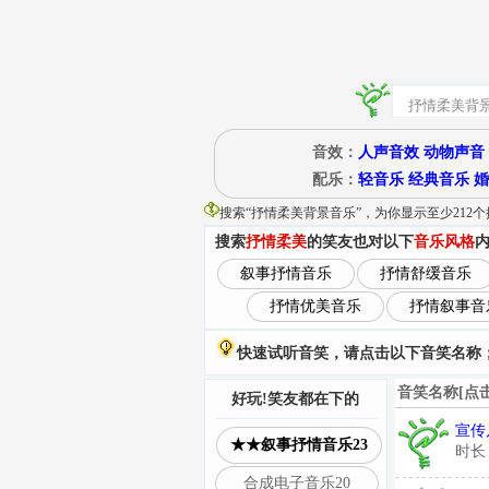
音效：
人声音效
动物声音
配乐：
轻音乐
经典音乐
婚
搜索“
抒情柔美背景音乐
”
，为你显示至少212
搜索
抒情柔美
的笑友也对以下
音乐风格
叙事抒情音乐
抒情舒缓音乐
抒情优美音乐
抒情叙事音
快速试听音笑，请点击以下音笑名称；
音笑名称[点
好玩!笑友都在下的
宣传
★★叙事抒情音乐23
时长
合成电子音乐20