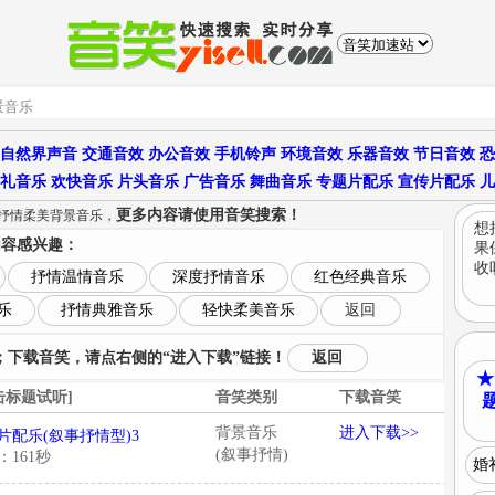
自然界声音
交通音效
办公音效
手机铃声
环境音效
乐器音效
节日音效
恐
礼音乐
欢快音乐
片头音乐
广告音乐
舞曲音乐
专题片配乐
宣传片配乐
儿
更多内容请使用音笑搜索！
个抒情柔美背景音乐，
想
内容感兴趣：
果
收
抒情温情音乐
深度抒情音乐
红色经典音乐
乐
抒情典雅音乐
轻快柔美音乐
返回
下载音笑，请点右侧的“进入下载”链接！
返回
★
击标题试听]
音笑类别
下载音笑
背景音乐
进入下载>>
片配乐(叙事抒情型)3
(叙事抒情)
：161秒
婚