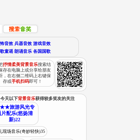
怖音效
兵器音效
游戏音效
歌童谣
朗诵音乐
各国国歌
把
抒情柔美背景音乐
搜索结
保存在电脑上或分享给朋友
听，在右侧二维码上右键保
存或
手机扫码
即可！
今天以下
背景音乐
获得较多笑友的关注
★★旅游风光专
题片配乐(悠扬清
新)22
礼现场音乐(奇妙轻快)35