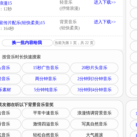
轻音乐
进入下载>>
浪漫15
(抒情浪漫)
：12秒
背景音乐
进入下载>>
宣传片配乐(轻快柔美)15
(轻快柔美)
：164秒
换一批内容给我
当前为第
1
页，共
22
页
按音乐时长快速搜索
头音乐
15秒广告音乐
20秒片头音乐
轻音乐
两分钟音乐
2分钟到3分钟音乐
乐素材
5分钟纯音乐
3分钟到4分钟音乐
笑友都在听以下
背景音乐音笑
击音乐
平常中速音乐
浪漫情调背景音乐
香音乐
激情四溢音乐
写真自然音乐
气音乐
轻松自然音乐
大气摇滚