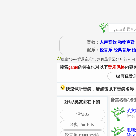
音效：
人声音效
动物声音
配乐：
轻音乐
经典音乐
婚
搜索“
game背景音乐
”
，为你显示至少37个gam
搜索
game
的笑友也对以下
音乐风格
内容
经典轻音
快速试听音笑，请点击以下音笑名称；
音笑名称[点
好玩!笑友都在下的
英文轻
轻快35
时长
经典-For Elise
电脑游
Mov
轻音乐-countrywide