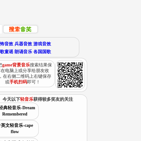
怖音效
兵器音效
游戏音效
歌童谣
朗诵音乐
各国国歌
把
game背景音乐
搜索结果保
存在电脑上或分享给朋友收
，在右侧二维码上右键保存
或
手机扫码
即可！
今天以下
轻音乐
获得较多笑友的关注
经典轻音乐-Dream
Remembered
英文轻音乐-cape
flow