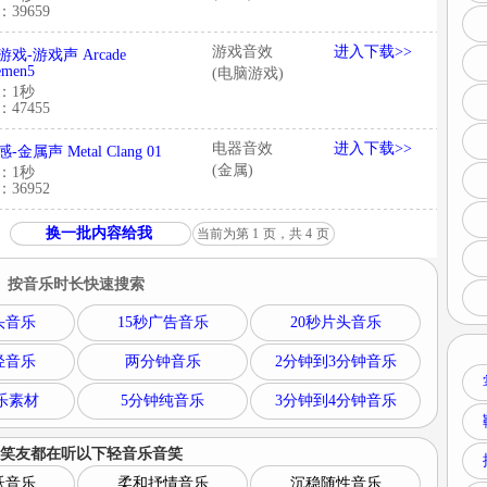
39659
游戏音效
进入下载>>
戏-游戏声 Arcade
emen5
(电脑游戏)
：1秒
47455
电器音效
进入下载>>
-金属声 Metal Clang 01
(金属)
：1秒
36952
换一批内容给我
当前为第
1
页，共
4
页
按音乐时长快速搜索
头音乐
15秒广告音乐
20秒片头音乐
轻音乐
两分钟音乐
2分钟到3分钟音乐
乐素材
5分钟纯音乐
3分钟到4分钟音乐
笑友都在听以下
轻音乐音笑
跃音乐
柔和抒情音乐
沉稳随性音乐