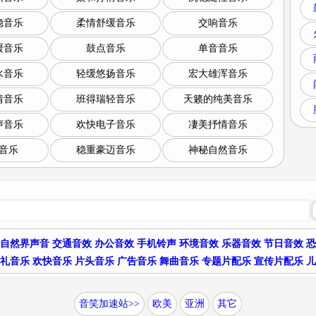
稳音乐
柔情舒缓音乐
交响音乐
缓音乐
鼓点音乐
单音音乐
水音乐
轻缓悠扬音乐
宏大雄浑音乐
情音乐
班得瑞轻音乐
天籁的纯美音乐
声音乐
欢快电子音乐
凄美抒情音乐
音乐
稳重豪迈音乐
神秘自然音乐
自然界声音
交通音效
办公音效
手机铃声
环境音效
乐器音效
节日音效
恐
礼音乐
欢快音乐
片头音乐
广告音乐
舞曲音乐
专题片配乐
宣传片配乐
儿
音笑加速站>>
欧美
亚洲
其它