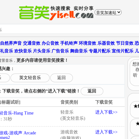
自然界声音
交通音效
办公音效
手机铃声
环境音效
乐器音效
节日音效
恐
礼音乐
欢快音乐
片头音乐
广告音乐
舞曲音乐
专题片配乐
宣传片配乐
儿
更多内容请使用音笑搜索！
e背景音乐，
想
感兴趣：
听
乐
英文轻音乐
返回
下载音笑，请点右侧的“进入下载”链接！
返回
击标题试听]
音笑类别
下载音笑
★
轻音乐
进入下载>>
音乐-Hang Time
(英文轻音乐)
：31秒
★
游戏音效
进入下载>>
戏-游戏声 Arcade
emen2
(电脑游戏)