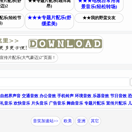
★★★电视台常用背
传片配乐(舒
★★专题片配乐(雄浑高
迈)2
昂)
景音乐(轻松转场)
★★★专题片配乐(舒
配乐(轻松节
★★我的野蛮女友
)
缓柔美)
传片配乐(大气豪迈)2”页面！
自然界声音
交通音效
办公音效
手机铃声
环境音效
乐器音效
节日音效
恐
礼音乐
欢快音乐
片头音乐
广告音乐
舞曲音乐
专题片配乐
宣传片配乐
儿
音笑加速站>>
欧美
亚洲
其它