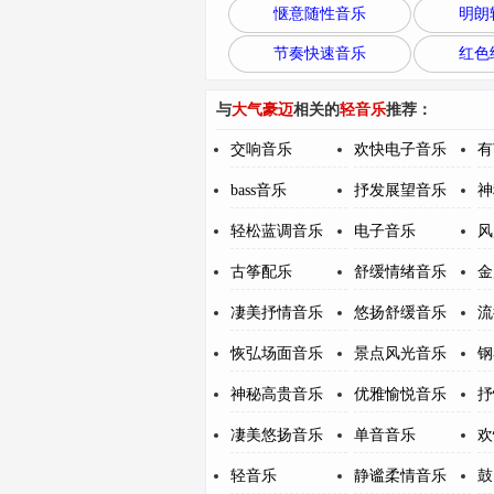
惬意随性音乐
明朗
节奏快速音乐
红色
与
大气豪迈
相关的
轻音乐
推荐：
交响音乐
欢快电子音乐
有
bass音乐
抒发展望音乐
神
轻松蓝调音乐
电子音乐
风
古筝配乐
舒缓情绪音乐
金
凄美抒情音乐
悠扬舒缓音乐
流
恢弘场面音乐
景点风光音乐
钢
神秘高贵音乐
优雅愉悦音乐
抒
凄美悠扬音乐
单音音乐
欢
轻音乐
静谧柔情音乐
鼓