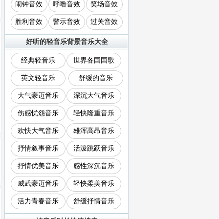
闹钟音效
呼噜音效
笑场音效
胜利音效
警示音效
过关音效
好听的轻音乐背景音乐大全
经典轻音乐
世界各国国歌
英文轻音乐
舒缓的音乐
大气豪迈音乐
深沉大气音乐
伤感忧怨音乐
轻快隆重音乐
欢快大气音乐
雄浑高昂音乐
抒情叙事音乐
活泼跳跃音乐
抒情优美音乐
感性深沉音乐
威武豪迈音乐
轻快柔美音乐
活力青春音乐
舒缓抒情音乐