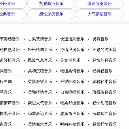
轻松音乐
贸易商业音乐
慢速节奏音乐
经典音乐
感性深沉音乐
大气豪迈音乐
节奏感音乐
古风悲情音乐
快速活跃音乐
灵魂音乐
秘自然音乐
轻松格调音乐
抒情浪漫音乐
天籁的纯美音
趣轻松音乐
民族气息音乐
英文轻音乐
轻快的轻音乐
属音乐
柔和沉稳音乐
轻缓柔情音乐
经典轻音乐
行曲调
柔情舒缓音乐
舒缓轻松音乐
婉转轻柔音乐
琴音乐
柔和抒情音乐
自然哼唱音乐
班得瑞轻音乐
情箫声音乐
豪迈大气音乐
轻柔舒缓音乐
轻快动感音乐
快电子音乐
稳重豪迈音乐
悠扬笛声音乐
沉稳随性音乐
点音乐
柔情似水音乐
时尚神秘音乐
轻松抒情音乐