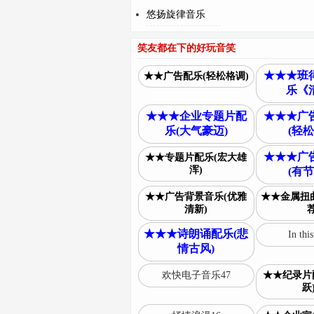
悠扬旋律音乐
笑友都在下的好玩音笑
★★★班
★★广告配乐(轻松格调)
乐《
★★★企业专题片配
★★★广
乐(大气豪迈)
(轻松
★★★广
★★专题片配乐(宏大雄
浑)
(有节
★★广告背景音乐(优雅
★★金属扭曲
清新)
荐
★★★诗朗诵配乐(悲
In thi
情古风)
欢快电子音乐47
★★纪录片
跃)