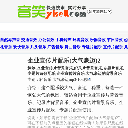
自然界声音
交通音效
办公音效
手机铃声
环境音效
乐器音效
节日音效
恐
礼音乐
欢快音乐
片头音乐
广告音乐
舞曲音乐
专题片配乐
宣传片配乐
儿
企业宣传片配乐(大气豪迈)2
标签:
企业宣传片背景音乐,纪录片背景音乐,专题片音乐,
专题片诗歌配乐,企业宣传片音乐,大气豪迈的背景音乐
类别：
轻音乐
·
大气豪迈mp3
·
106
秒
介绍：
这个配乐较大气、豪迈、稳重，营造一种
恢弘大气的氛围。较适合用于企业宣传片背景音
乐、纪录片背景音乐、企业宣传片背景音乐、企
业宣传片配乐、专题片配乐使用。
说明：如果你需要下载“企业宣传片配乐(大气豪迈)2”，
可在下载前先点相应的按钮在线试听！如果你只想在线