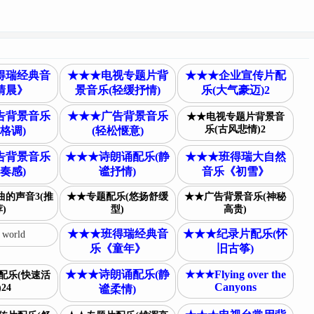
得瑞经典音
★★★电视专题片背
★★★企业宣传片配
清晨》
景音乐(轻缓抒情)
乐(大气豪迈)2
告背景音乐
★★★广告背景音乐
★★电视专题片背景音
乐(古风悲情)2
格调)
(轻松惬意)
告背景音乐
★★★诗朗诵配乐(静
★★★班得瑞大自然
奏感)
谧抒情)
音乐《初雪》
的声音3(推
★★专题配乐(悠扬舒缓
★★广告背景音乐(神秘
)
型)
高贵)
★★★班得瑞经典音
★★★纪录片配乐(怀
s world
乐《童年》
旧古筝)
★★★诗朗诵配乐(静
★★★Flying over the
配乐(快速活
Canyons
24
谧柔情)